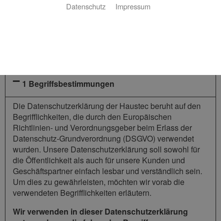
Wir bedanken uns für Ihren Besuch bei Haustec. Der sichere
Datenschutz
Impressum
Umgang mit Ihren Daten ist uns besonders wichtig. Wir
möchten Sie daher hiermit ausführlich über die Verwendung
Ihrer Daten bei dem Besuch unseres Webauftritts
informieren.
1 Begriffsbestimmungen
Die Datenschutzerklärung der Haustec beruht auf den
Begrifflichkeiten, die durch den Europäischen
Richtlinien- und Verordnungsgeber beim Erlass der
Datenschutz-Grundverordnung (DSGVO) verwendet
wurden. Unsere Datenschutzerklärung soll sowohl für
die Öffentlichkeit als auch für unsere Kunden und
Geschäftspartner einfach lesbar und verständlich sein.
Um dies zu gewährleisten, möchten wir vorab die
verwendeten Begrifflichkeiten erläutern.
Wir verwenden in dieser Datenschutzerklärung