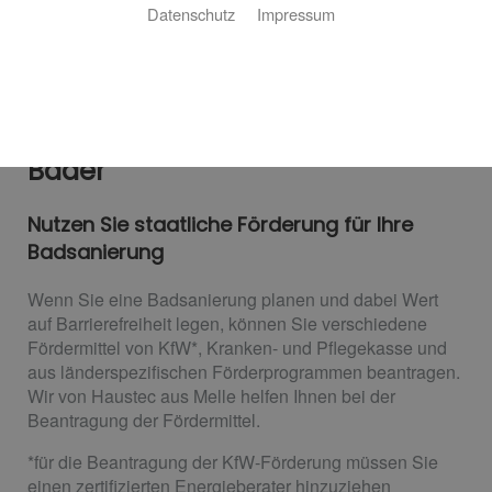
Datenschutz
Impressum
Fördermittel für barrierefreie
Bäder
Nutzen Sie staatliche Förderung für Ihre
Badsanierung
Wenn Sie eine Badsanierung planen und dabei Wert
auf Barrierefreiheit legen, können Sie verschiedene
Fördermittel von KfW*, Kranken- und Pflegekasse und
aus länderspezifischen Förderprogrammen beantragen.
Wir von Haustec aus Melle helfen Ihnen bei der
Beantragung der Fördermittel.
*für die Beantragung der KfW-Förderung müssen Sie
einen zertifizierten Energieberater hinzuziehen