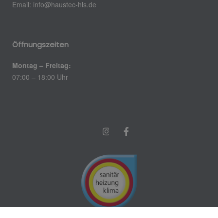
Email:
info@haustec-hls.de
Öffnungszeiten
Montag – Freitag:
07:00 – 18:00 Uhr