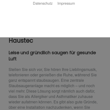
Datenschutz
Impressum
Zentralstaubsauger von
Haustec
Leise und gründlich saugen für gesunde
Luft
Stellen Sie sich vor, Sie hören Ihre Lieblingsmusik,
telefonieren oder genießen die Ruhe, während Sie
ganz entspannt staubsaugen. Eine zentrale
Staubsaugeranlage macht es möglich – und noch
viel mehr. Diese Lösung sorgt nämlich auch dafür,
dass Sie als Allergiker und Asthmatiker zuhause
wieder aufatmen können. Es gibt also gute Gründe,
über eine Installation nachzudenken, wenn Sie