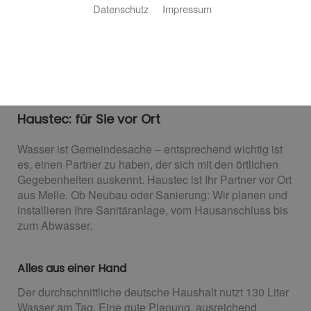
Datenschutz
Impressum
Sanitärplanung und -installation
Haustec: für Sie vor Ort
Wasser ist Gemeindesache – entsprechend wichtig ist
es, einen Partner zu haben, der sich mit den örtlichen
Gegebenheiten auskennt. Haustec ist Ihr Partner vor Ort
aus Melle. Ob Neubau oder Sanierung: Wir planen und
installieren Ihre Sanitäranlage, vom Hausanschluss bis
zum Abwasser.
Alles aus einer Hand
Der durchschnittliche deutsche Haushalt nutzt 130 Liter
Wasser am Tag. Eine gute Planung, ausreichend