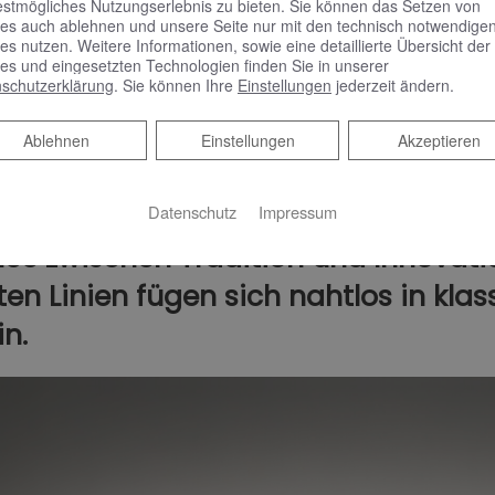
estmögliches Nutzungserlebnis zu bieten. Sie können das Setzen von
es auch ablehnen und unsere Seite nur mit den technisch notwendige
es nutzen. Weitere Informationen, sowie eine detaillierte Übersicht der
es und eingesetzten Technologien finden Sie in unserer
schutzerklärung
. Sie können Ihre
Einstellungen
jederzeit ändern.
Ablehnen
Ablehnen
Einstellungen
Akzeptieren
Datenschutz
Impressum
nce zwischen Tradition und Innovati
ten Linien fügen sich nahtlos in kla
n.