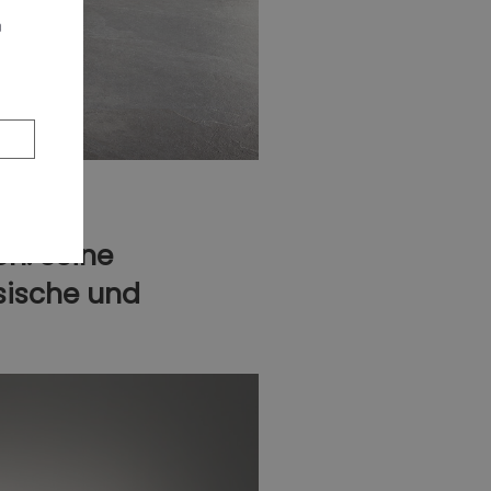
n
on: Seine
ssische und