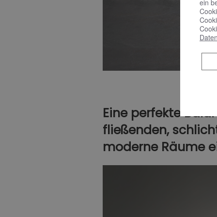
ein b
Cooki
Cooki
Cooki
Daten
Eine perfekte Bala
fließenden, schlich
moderne Räume ei